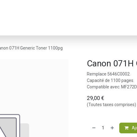
Webshop
Offre Limitée
Contactez-nous
A propos
anon 071H Generic Toner 1100pg
Canon 071H 
Remplace 5646C0002.
Capacité de 1100 pages.
Compatible avec: MF272
29,00
€
(Toutes taxes comprises)
Aj