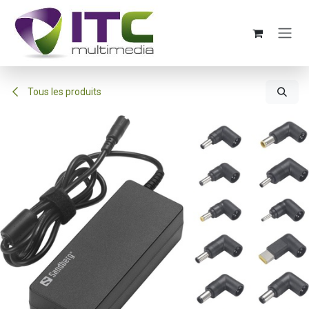
Se rendre au contenu
Tous les produits