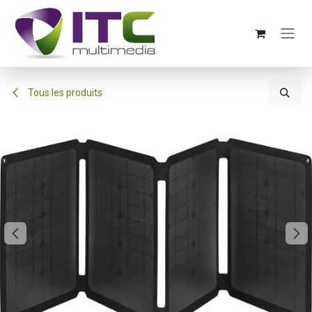
Se rendre au contenu
Tous les produits