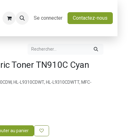
Se connecter
Contactez-nous
ric Toner TN910C Cyan
310CDW, HL-L9310CDWT, HL-L9310CDWTT, MFC-
outer au panier