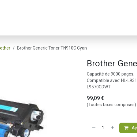
Webshop
Offre Limitée
Contactez-nous
A propos
other
Brother Generic Toner TN910C Cyan
Brother Gene
Capacité de 9000 pages.
Compatible avec: HL-L9
L9570CDWT
99,09
€
(Toutes taxes comprises)
Aj